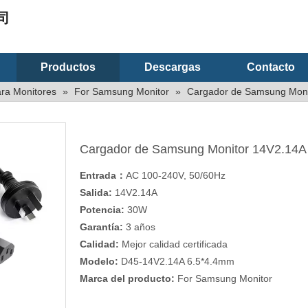
司
Productos
Descargas
Contacto
ra Monitores
»
For Samsung Monitor
»
Cargador de Samsung Moni
Cargador de Samsung Monitor 14V2.14
Entrada：
AC 100-240V, 50/60Hz
Salida:
14V2.14A
Potencia:
30W
Garantía:
3 años
Calidad:
Mejor calidad certificada
Modelo:
D45-14V2.14A 6.5*4.4mm
Marca del producto:
For Samsung Monitor