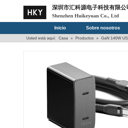
深圳市汇科源电子科技有限公
Shenzhen Huikeyuan Co., Ltd
Inicio
Sobre nosotros
Usted está aquí:
Casa
»
Productos
»
GaN 140W US