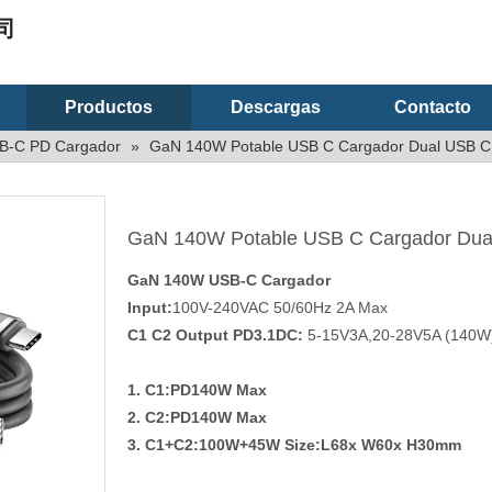
司
Productos
Descargas
Contacto
B-C PD Cargador
»
GaN 140W Potable USB C Cargador Dual USB C
GaN 140W Potable USB C Cargador Du
GaN 140W USB-C Cargador
Input:
100V-240VAC 50/60Hz 2A Max
C1 C2 Output PD3.1DC:
5-15V3A,20-28V5A (140W
1. C1:PD140W Max
2. C2:PD140W Max
3. C1+C2:100W+45W Size:L68x W60x H30mm