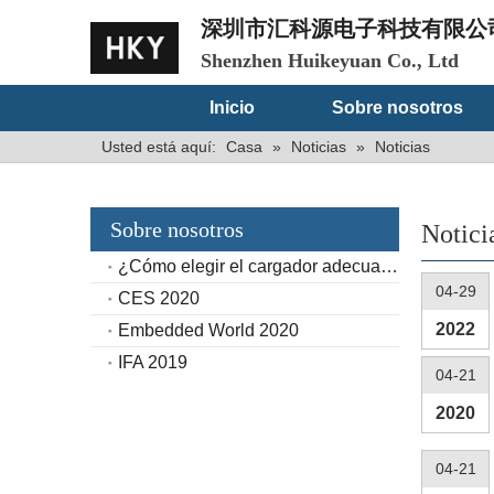
深圳市汇科源电子科技有限公
Shenzhen Huikeyuan Co., Ltd
Inicio
Sobre nosotros
Usted está aquí:
Casa
»
Noticias
»
Noticias
Sobre nosotros
Notici
¿Cómo elegir el cargador adecuado?
04-29
CES 2020
2022
Embedded World 2020
IFA 2019
04-21
2020
04-21