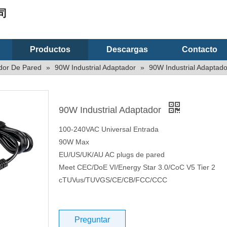
司
Productos
Descargas
Contacto
dor De Pared
»
90W Industrial Adaptador
»
90W Industrial Adaptado
90W Industrial Adaptador
100-240VAC Universal Entrada
90W Max
EU/US/UK/AU AC plugs de pared
Meet CEC/DoE VI/Energy Star 3.0/CoC V5 Tier 2
cTUVus/TUVGS/CE/CB/FCC/CCC
Preguntar