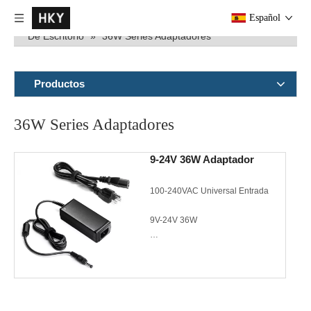
Usted está aquí:
Casa
»
Productos
»
AC/DC Adaptador
Español
De Escritorio
»
36W Series Adaptadores
Productos
36W Series Adaptadores
9-24V 36W Adaptador
100-240VAC Universal Entrada
9V-24V 36W
Meet CEC,Energy Star 3.0
(EPA/DOE--Level VI)
CE/FCC