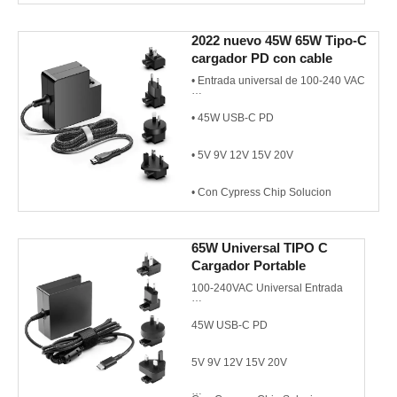
Estándar de Certificación de
Seguridad:
UL-62368/ IEC-
2022 nuevo 45W 65W Tipo-C
62368/EN-62368/ BS EN-
cargador PD con cable
62368/AS NZS-62368
trenzado
• Entrada universal de 100-240 VAC
• 45W USB-C PD
• 5V 9V 12V 15V 20V
• Con Cypress Chip Solucion
• CEC / DoE VI / Energy Star 3.0 /
65W Universal TIPO C
CoC V5 Tier 2
Cargador Portable
• AC Plug UK / EU / US / AU Con
100-240VAC Universal Entrada
Cable Trenzado
45W USB-C PD
• UL cUL CB TUVGS FCC CE SAA
RCM
5V 9V 12V 15V 20V