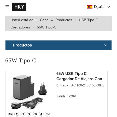
Español
Usted está aquí:
Casa
»
Productos
»
USB Tipo-C
Cargadores
»
65W Tipo-C
Productos
65W Tipo-C
65W USB Tipo C
Cargador De Viajero Con
Enchufes Plegables
Entrada：
AC 100-240V, 50/60Hz
Divisores
Salida:
5-20V
Potencia:
Max. 65W