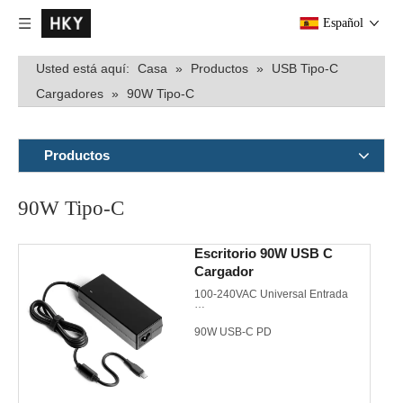
Español
Usted está aquí:
Casa
»
Productos
»
USB Tipo-C
Cargadores
»
90W Tipo-C
Productos
90W Tipo-C
Escritorio 90W USB C
Cargador
100-240VAC Universal Entrada
90W USB-C PD
5V 9V 12V 15V 20V