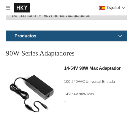
Usted está aquí:
Casa
»
Productos
»
AC/DC Adaptador
Español
De Escritorio
»
90W Series Adaptadores
Productos
90W Series Adaptadores
14-54V 90W Max Adaptador
100-240VAC Universal Entrada
14V-54V 90W Max
EU/US/UK/AU AC Cabes para
opcion
Meet CEC/DoE VI/Energy Star
3.0/CoC V5 Tier 2