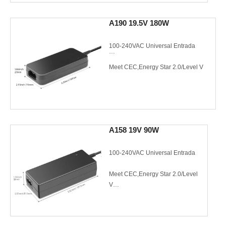
3 anos de garantia
A190 19.5V 180W
CE FCC
100-240VAC Universal Entrada
Meet CEC,Energy Star 2.0/Level V
Single Output to 120W Max
3 anos de garantia
A158 19V 90W
CE FCC
100-240VAC Universal Entrada
Meet CEC,Energy Star 2.0/Level
V
Single Output to 120W Max