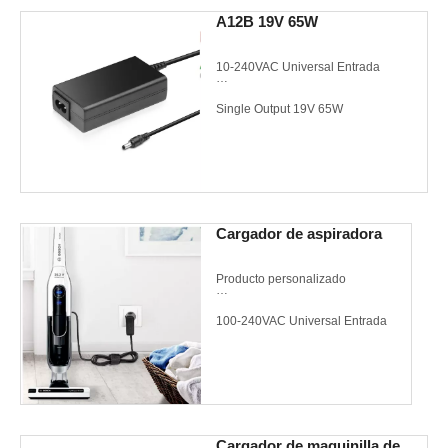
3 anos de garantia
A12B 19V 65W
CE FCC
10-240VAC Universal Entrada
Single Output 19V 65W
Meet CEC/DoE VI/Energy Star
3.0/CoC V5 Tier 2
UL cUL CE GS CB FCC
Cargador de aspiradora
Producto personalizado
100-240VAC Universal Entrada
Compatible con aspiradoras
Cargador de maquinilla de