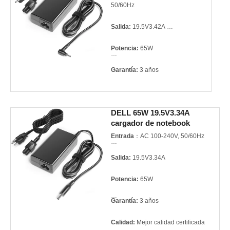
50/60Hz
Salida:
19.5V3.42A
Potencia:
65W
Garantía:
3 años
Calidad:
Mejor calidad
certificada
DELL 65W 19.5V3.34A
cargador de notebook
Modelo:
A12-19.5V3.42A
3.0*1.0mm
Entrada
：AC 100-240V, 50/60Hz
Marca del producto:
For ACER
Salida:
19.5V3.34A
Potencia:
65W
Garantía:
3 años
Calidad:
Mejor calidad certificada