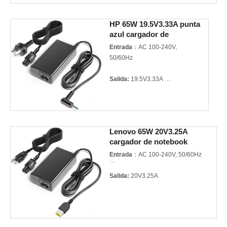
Modelo:
A12-19.5V3.34A 4.5*3.0mm
HP 65W 19.5V3.33A punta
azul cargador de
Marca del producto:
For DELL
notebook
Entrada
：AC 100-240V,
50/60Hz
Salida:
19.5V3.33A
Potencia:
65W
Garantía:
3 años
Lenovo 65W 20V3.25A
cargador de notebook
Calidad:
Mejor calidad
adaptador de laptop
certificada
Entrada
：AC 100-240V, 50/60Hz
Modelo:
A12-19.5V3.33A
Salida:
20V3.25A
4.5*3.0mm
Potencia:
65W
Marca del producto:
For HP
Garantía:
3 años