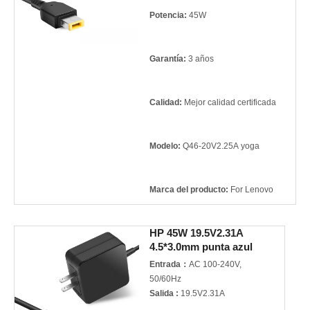
Potencia:
45W
Garantía:
3 años
Calidad:
Mejor calidad certificada
Modelo:
Q46-20V2.25A yoga
Marca del producto:
For Lenovo
HP 45W 19.5V2.31A
4.5*3.0mm punta azul
cargador de notebook
Entrada：
AC 100-240V,
50/60Hz
Salida :
19.5V2.31A