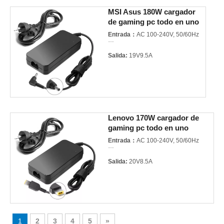
MSI Asus 180W cargador
Calidad:
Mejor calidad certificada
de gaming pc todo en uno
adaptador de notebook
Modelo:
A12-20V3.25A yoga
Entrada：
AC 100-240V, 50/60Hz
Marca del producto:
For LENOVO
Salida:
19V9.5A
Potencia:
180W
Garantía:
3 años
Lenovo 170W cargador de
Calidad:
Mejor calidad certificada
gaming pc todo en uno
adaptador de notebook
Modelo:
A190-19V9.5A
Entrada：
AC 100-240V, 50/60Hz
5.5*2.5mm
Salida:
20V8.5A
Marca del producto:
For MSI
ASUS
Potencia:
170W
Garantía:
3 años
1
2
3
4
5
»