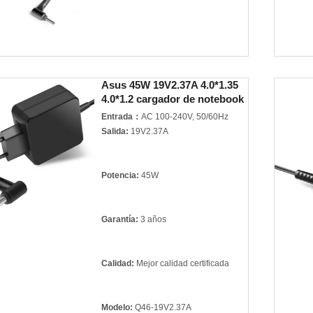
Garantía:
3 años
Calidad:
Mejor calidad certificada
Modelo:
A159A-19V4.74A
Asus 45W 19V2.37A 4.0*1.35
3.5*1.35mm
4.0*1.2 cargador de notebook
Marca del producto:
For ASUS
Entrada：
AC 100-240V, 50/60Hz
Salida:
19V2.37A
Potencia:
45W
Garantía:
3 años
Calidad:
Mejor calidad certificada
Modelo:
Q46-19V2.37A