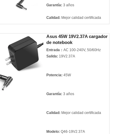
Garantía:
3 años
Calidad:
Mejor calidad certificada
Modelo:
A159A-19V4.74A 5.5*2.5mm
Asus 45W 19V2.37A cargador
de notebook
Marca del producto:
For TOSHIBA
ASUS
Entrada：
AC 100-240V, 50/60Hz
Salida:
19V2.37A
Potencia:
45W
Garantía:
3 años
Calidad:
Mejor calidad certificada
Modelo:
Q46-19V2.37A