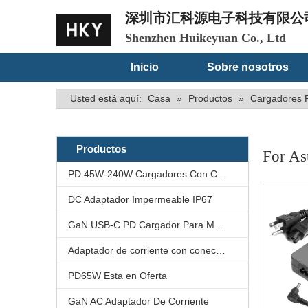
深圳市汇科源电子科技有限公
Shenzhen Huikeyuan Co., Ltd
Inicio
Sobre nosotros
Usted está aquí:
Casa
»
Productos
»
Cargadores 
Productos
For As
PD 45W-240W Cargadores Con Conector De Bloqueo
DC Adaptador Impermeable IP67
GaN USB-C PD Cargador Para Medical
Adaptador de corriente con conector de cloqueo
PD65W Esta en Oferta
GaN AC Adaptador De Corriente