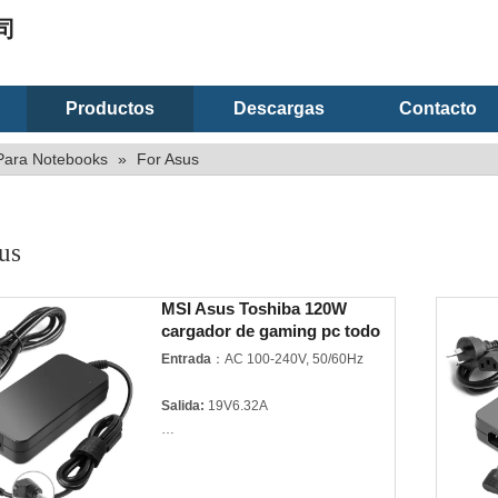
司
Productos
Descargas
Contacto
Para Notebooks
»
For Asus
us
MSI Asus Toshiba 120W
cargador de gaming pc todo
en uno adaptador de
Entrada
：AC 100-240V, 50/60Hz
notebook
Salida:
19V6.32A
Potencia:
120W