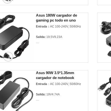
Garantía:
3 años
Calidad:
Mejor calidad certificada
Asus 180W cargador de
gaming pc todo en uno
Modelo:
Q130-19V6.32A 5.5*2.5mm
adaptador de notebook
Entrada：
AC 100-240V, 50/60Hz
Marca del producto:
For MSI ASUS
TOSHIBA
Salida:
19.5V9.23A
Potencia:
180W
Garantía:
3 años
Calidad:
Mejor calidad certificada
Asus 90W 3.5*1.35mm
cargador de notebook
Modelo:
A190-19.5V9.23A 5.5*2.5mm
Entrada
：AC 100-240V, 50/60Hz
Marca del producto:
For ASUS
Salida:
19V4.74A
Potencia:
90W